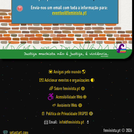
Envia-nos um email com toda a informação para:
eventos@feminista.pt
💟 Amigas pelo mundo
💌 Adicionar eventos e organizações
🌈 Sobre feminista.pt 🟣
Acessibilidade Web 🌐
🌱 Ambiente Web 🟢
📄 Política de Privacidade (RGPD) 🔴
📨 Email:
info@feminista.pt
💄
feminista.pt © 2026
setastart.com