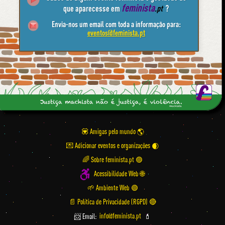
feminista
que aparecesse em
.pt
?
Envia-nos um email com toda a informação para:
eventos@feminista.pt
💟 Amigas pelo mundo
💌 Adicionar eventos e organizações
🌈 Sobre feminista.pt 🟣
Acessibilidade Web 🌐
🌱 Ambiente Web 🟢
📄 Política de Privacidade (RGPD) 🔴
📨 Email:
info@feminista.pt
💄