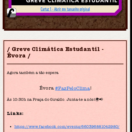
Cartaz 1 - Abrir em tamanho original
Greve Climática Estudantil -
Évora
Agora também a tão espera
Évora
#FazPeloClima
!
Às 10:30h na Praça do Giraldo. Junta-te a nós!🌍📢
Links:
https://www.facebook.com/events/660396881042980/