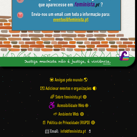
feminista
que aparecesse em
.pt
?
Envia-nos um email com toda a informação para:
eventos@feminista.pt
💟 Amigas pelo mundo
💌 Adicionar eventos e organizações
🌈 Sobre feminista.pt 🟣
Acessibilidade Web 🌐
🌱 Ambiente Web 🟢
📄 Política de Privacidade (RGPD) 🔴
📨 Email:
info@feminista.pt
💄