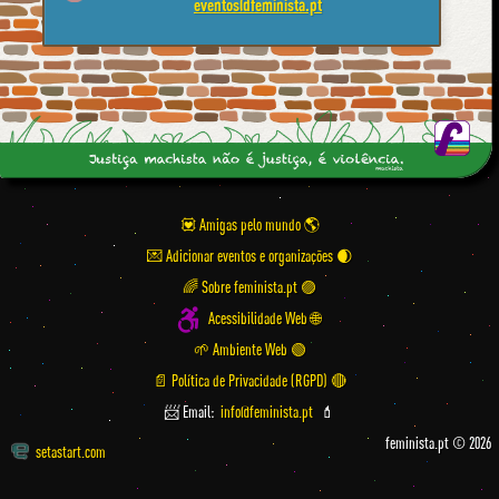
eventos@feminista.pt
💟 Amigas pelo mundo
💌 Adicionar eventos e organizações
🌈 Sobre feminista.pt 🟣
Acessibilidade Web 🌐
🌱 Ambiente Web 🟢
📄 Política de Privacidade (RGPD) 🔴
📨 Email:
info@feminista.pt
💄
feminista.pt © 2026
setastart.com