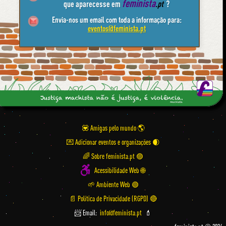
feminista
que aparecesse em
.pt
?
Envia-nos um email com toda a informação para:
eventos@feminista.pt
💟 Amigas pelo mundo
💌 Adicionar eventos e organizações
🌈 Sobre feminista.pt 🟣
Acessibilidade Web 🌐
🌱 Ambiente Web 🟢
📄 Política de Privacidade (RGPD) 🔴
📨 Email:
info@feminista.pt
💄