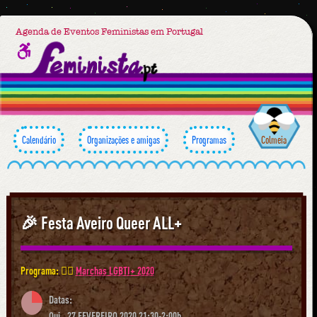
Agenda de Eventos Feministas em Portugal
Calendário
Organizações e amigas
Programas
Colmeia
🎉 Festa Aveiro Queer ALL+
Programa: 🏳️‍🌈
Marchas LGBTI+ 2020
Datas:
Qui., 27 FEVEREIRO 2020 21:30-2:00h