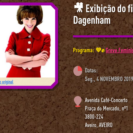
🎥 Exibição do f
Dagenham
Programa: 💜✊
Greve Feminis
Datas:
Seg., 4 NOVEMBRO 2019
 original
Avenida Café-Concerto
Praça do Mercado, nº1
3800-224
Aveiro
,
AVEIRO