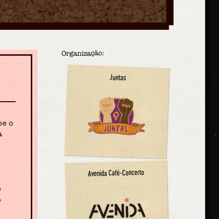
Organização:
Juntas
be o
a
Avenida Café-Concerto
o
%