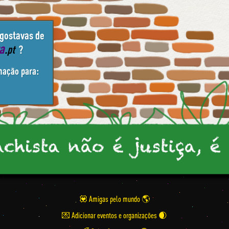
 gostavas de
ta
.pt
?
mação para:
💟 Amigas pelo mundo
💌 Adicionar eventos e organizações