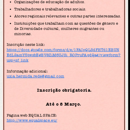
Organizações de educação de adultos.
Trabalhadores e trabalhadoras sociais.
Atores regionais relevantes e outras partes interessadas.
Instituições que trabalham com as questões de género e
de Diversidade cultural, mulheres migrantes ou
minorias.
Inscrição neste link:
https://docs.google.com/forms/d/e/1FAIpQLSdFHTd1EBUN
EdL2amY5twsbEgBV8ZiM6UJSi_ROPruPAqdQag/viewform?
usp=sf_link
Informação adicional:
uxia.hermida.rede@gmail.com
Inscrição obrigatoria.
Até o 8 Março.
Página web EQUAL SPACE:
http://www.equalspace.eu/