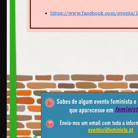
https://www.facebook.com/events
Sabes de algum evento feminista e
feminis
que aparecesse em
Envia-nos um email com toda a infor
eventos@feminista.pt