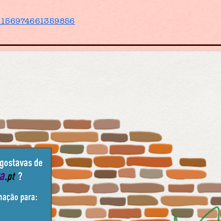
/1156974661359856
 gostavas de
ta
.pt
?
mação para: