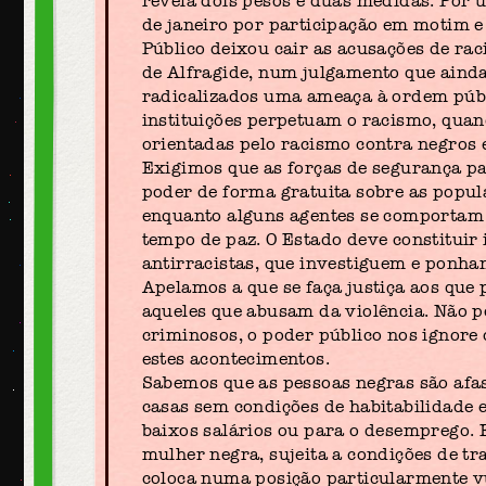
revela dois pesos e duas medidas. Por 
de janeiro por participação em motim e
Público deixou cair as acusações de ra
de Alfragide, num julgamento que aind
radicalizados uma ameaça à ordem públ
instituições perpetuam o racismo, quan
orientadas pelo racismo contra negros 
Exigimos que as forças de segurança pa
poder de forma gratuita sobre as popul
enquanto alguns agentes se comportam
tempo de paz. O Estado deve constitui
antirracistas, que investiguem e ponha
Apelamos a que se faça justiça aos que
aqueles que abusam da violência. Não 
criminosos, o poder público nos ignore
estes acontecimentos.
Sabemos que as pessoas negras são afa
casas sem condições de habitabilidade 
baixos salários ou para o desemprego. E
mulher negra, sujeita a condições de t
coloca numa posição particularmente v