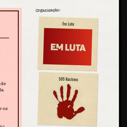
Organização:
Em Luta
SOS Racismo
nde
la
s
e os