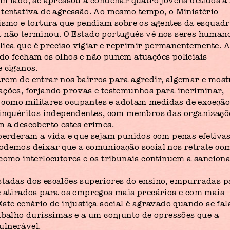
um lado, se apressou a condenar quatro jovens detidos a
 tentativa de agressão. Ao mesmo tempo, o Ministério
cismo e tortura que pendiam sobre os agentes da esquad
a não terminou. O Estado português vê nos seres human
ica que é preciso vigiar e reprimir permanentemente. 
do fecham os olhos e não punem atuações policiais
e ciganos.
rem de entrar nos bairros para agredir, algemar e most
ações, forjando provas e testemunhos para incriminar,
 como militares ocupantes e adotam medidas de exceçã
r inquéritos independentes, com membros das organizaçõ
m a descoberto estes crimes.
 perderam a vida e que sejam punidos com penas efetiva
podemos deixar que a comunicação social nos retrate co
 como interlocutores e os tribunais continuem a sancion
stadas dos escalões superiores do ensino, empurradas p
e atirados para os empregos mais precários e com mais
ste cenário de injustiça social é agravado quando se fal
rabalho duríssimas e a um conjunto de opressões que a
ulnerável.