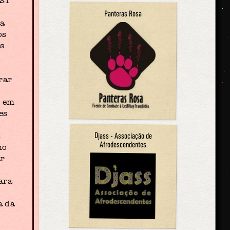
 21
Panteras Rosa
ra
os
As
rar
o em
es
Djass - Associação de
s
Afrodescendentes
mo
ar
ara
a da