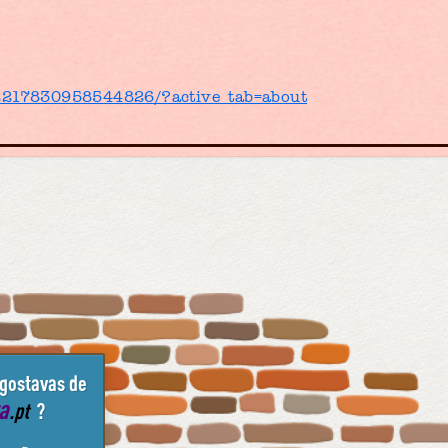
/2217830958544826/?active_tab=about
 gostavas de
ta
.pt
?