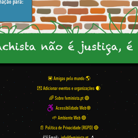
mação para:
💟 Amigas pelo mundo
💌 Adicionar eventos e organizações
🌈 Sobre feminista.pt 🟣
Acessibilidade Web 🌐
🌱 Ambiente Web 🟢
📄 Política de Privacidade (RGPD) 🔴
📨 Email:
info@feminista.pt
💄