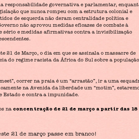
a responsabilidade governativa e parlamentar, enquant
gislação que nunca rompeu com a estrutura colonial e
tidos de esquerda não deram centralidade política e
 Governo não aprovou medidas eficazes de combate à
 sério e medidas afirmativas contra a invisibilização
descendentes.
te 21 de Março, o dia em que se assinala o massacre de
cia do regime racista da África do Sul sobre a populaçã
eet”, correr na praia é um “arrastão”, ir a uma esquad
ivicamente na Avenida da liberdade um “motim”, estarem
de Estado e contra a impunidade.
concentração de 21 de março a partir das 18
dos na
este 21 de março passe em branco!