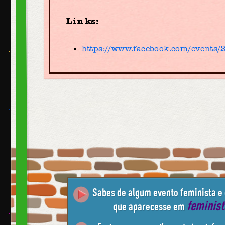
Links:
https://www.facebook.com/events
Sabes de algum evento feminista e
feminis
que aparecesse em