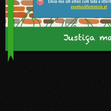
Envia-nos um email com toda a infor
eventos@feminista.pt