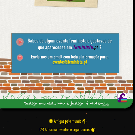
Sabes de algum evento feminista e gostavas de
feminista
que aparecesse em
.pt
?
Envia-nos um email com toda a informação para:
eventos@feminista.pt
💟 Amigas pelo mundo
💌 Adicionar eventos e organizações