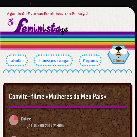
Agenda de Eventos Feministas em Portugal
Calendário
Organizações e amigas
Programas
Colmeia
Convite- filme «Mulheres do Meu País»
Datas:
Ter., 11 JUNHO 2019 21:00h