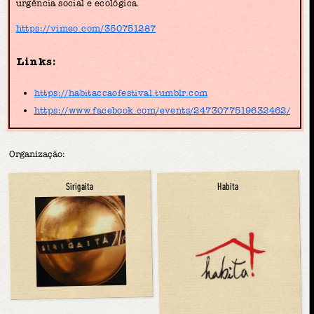
urgência social e ecológica.
https://vimeo.com/350751287
Links:
https://habitaccaofestival.tumblr.com
https://www.facebook.com/events/2473077519632462/
Organização:
Sirigaita
Habita