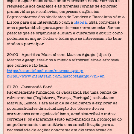
especulação imobiliária e onde florescem novas formas de
resistência aos despejos e às diversas formas de extorsão
promovidas por senhorios, empresas e agências.
Representantes dos sindicatos de Londres e Barcelona vêm a
Lisboa para um intercâmbio com a
Habita
. Esta conversa é
uma oportunidade para aprendermos mutuamente. Somos
pessoas que se organizam e lutam e queremos discutir como
podemos avançar. Todas e todos que se interessam são bem-
vindos a participar.
20:00 - Aperitivo Musical com Marcos Aganju (dj set)
Marcos Aganju traz-nos a música afrobrasileira e afrobeat
que conhece tão bem.
https://soundcloud.com/marcos-aganju
https://www.instagram.com/marcosaganju/?hl=en
21:30 - Jacarandá Band
Recentemente fundados, os Jacarandá são uma banda de
raízes mistas (Inglaterra, França, Portugal) sediada em
Marvila, Lisboa. Para além de se dedicarem a explorar as
potencialidades da actualização dos blues e do seu
cruzamento com o psicadelismo, a música tribal e outras
correntes, os Jacarandá estão empenhados na promoção do
empoderamento comunitário e na sensibilização para a
necessidade de acções concretas em diversas áreas de