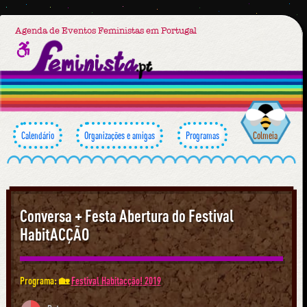
Agenda de Eventos Feministas em Portugal
Calendário
Organizações e amigas
Programas
Colmeia
Conversa + Festa Abertura do Festival
HabitACÇÃO
Programa: 🏡
Festival Habitacção! 2019