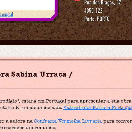
Rua dos Bragas, 32
4050-122
 original
Porto
,
PORTO
ora Sabina Urraca
rodígio", estará em Portugal para apresentar a sua obra
actoria K, uma chancela da
Kalandraka Editora Portuga
er a autora na
Confraria Vermelha Livraria
para conver
 e escrever um romance.