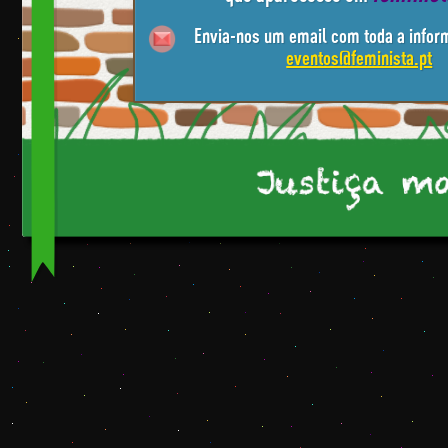
Envia-nos um email com toda a infor
eventos@feminista.pt