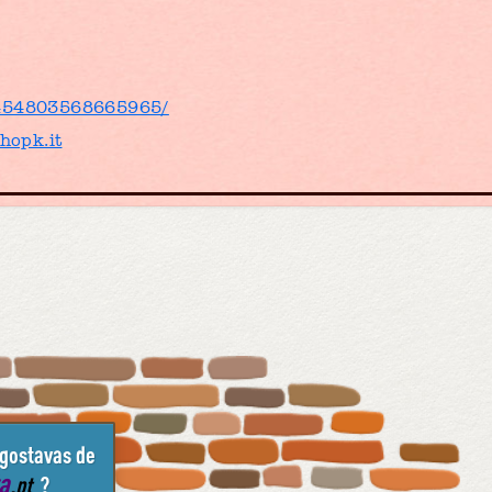
/454803568665965/
hopk.it
 gostavas de
ta
.pt
?