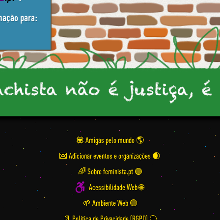
mação para:
💟 Amigas pelo mundo
💌 Adicionar eventos e organizações
🌈 Sobre feminista.pt 🟣
Acessibilidade Web 🌐
🌱 Ambiente Web 🟢
📄 Política de Privacidade (RGPD) 🔴