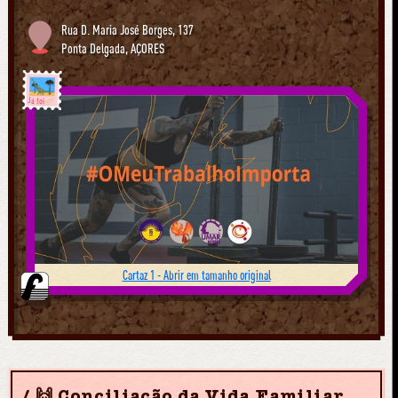
Rua D. Maria José Borges, 137
Ponta Delgada
,
AÇORES
Já foi
Cartaz 1 - Abrir em tamanho original
🙌 Conciliação da Vida Familiar