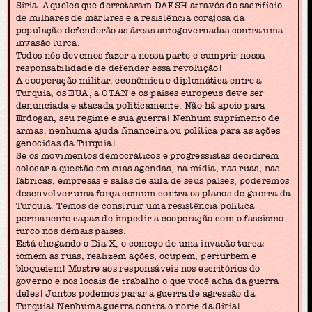
Síria. Aqueles que derrotaram DAESH através do sacrifício
de milhares de mártires e a resistência corajosa da
população defenderão as áreas autogovernadas contra uma
invasão turca.
Todos nós devemos fazer a nossa parte e cumprir nossa
responsabilidade de defender essa revolução!
A cooperação militar, econômica e diplomática entre a
Turquia, os EUA, a OTAN e os países europeus deve ser
denunciada e atacada politicamente. Não há apoio para
Erdogan, seu regime e sua guerra! Nenhum suprimento de
armas, nenhuma ajuda financeira ou política para as ações
genocidas da Turquia!
Se os movimentos democráticos e progressistas decidirem
colocar a questão em suas agendas, na mídia, nas ruas, nas
fábricas, empresas e salas de aula de seus países, poderemos
desenvolver uma força comum contra os planos de guerra da
Turquia. Temos de construir uma resistência política
permanente capaz de impedir a cooperação com o fascismo
turco nos demais países.
Está chegando o Dia X, o começo de uma invasão turca:
tomem as ruas, realizem ações, ocupem, perturbem e
bloqueiem! Mostre aos responsáveis nos escritórios do
governo e nos locais de trabalho o que você acha da guerra
deles! Juntos podemos parar a guerra de agressão da
Turquia! Nenhuma guerra contra o norte da Síria!