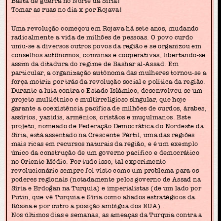
Basta de guerra no Norte da Síria!
Tomar as ruas no dia x por Rojava!
Uma revolução começou em Rojava há sete anos, mudando
radicalmente a vida de milhões de pessoas. O povo curdo
uniu-se a diversos outros povos da região e se organizou em
conselhos autônomos, comunas e cooperativas, libertando-se
assim da ditadura do regime de Bashar al-Assad. Em
particular, a organização autônoma das mulheres tornou-se a
força motriz por trás da revolução social e política da região.
Durante a luta contra o Estado Islâmico, desenvolveu-se um
projeto multiétnico e multirreligioso singular, que hoje
garante a coexistência pacífica de milhões de curdos, árabes,
assírios, yazidis, armênios, cristãos e muçulmanos. Este
projeto, nomeado de Federação Democrática do Nordeste da
Síria, está assentado na Crescente Fértil, uma das regiões
mais ricas em recursos naturais da região, e é um exemplo
único da construção de um governo pacífico e democrático
no Oriente Médio. Por tudo isso, tal experimento
revolucionário sempre foi visto como um problema para os
poderes regionais (notadamente pelos governo de Assad na
Síria e Erdoğan na Turquia) e imperialistas (de um lado por
Putin, que vê Turquia e Síria como aliados estratégicos da
Rússia e por outro a posição ambígua dos EUA) .
Nos últimos dias e semanas, as ameaças da Turquia contra a