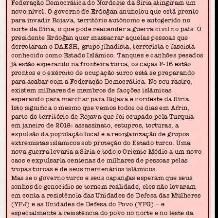
Federação Democrática do Nordeste da Síria atingiram um
novo nível. O governo de Erdoğan anunciou que está pronto
para invadir Rojava, território autônomo e autogerido no
norte da Síria, o que pode reacender a guerra civil no país. O
presidente Erdoğan quer massacrar aquelas pessoas que
derrotaram o DAESH, grupo jihadista, terrorista e fascista
conhecido como Estado Islâmico. Tanques e canhões pesados
já estão esperando na fronteira turca, os caças F-16 estão
prontos e o exército de ocupação turco está se preparando
para acabar com a Federação Democrática. No seu rastro,
existem milhares de membros de facções islâmicas
esperando para marchar para Rojava e nordeste da Síria.
Isto significa o mesmo que vemos todos os dias em Afrin,
parte do território de Rojava que foi ocupado pela Turquia
em janeiro de 2018: assassinato, estupros, torturas, a
expulsão da população local e a reorganização de grupos
extremistas islâmicos sob proteção do Estado turco. Uma
nova guerra levaria a Síria e todo o Oriente Médio a um novo
caos e expulsaria centenas de milhares de pessoas pelas
tropas turcas e de seus mercenários islâmicos.
Mas se o governo turco e seus capangas esperam que seus
sonhos de genocídio se tornem realidade, eles não levaram
em conta a resistência das Unidades de Defesa das Mulheres
(YPJ) e as Unidades de Defesa do Povo (YPG) – e
especialmente a resistência do povo no norte e no leste da