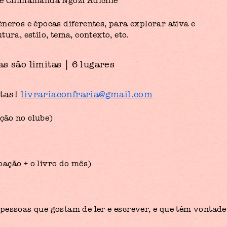
 de Chimamanda Ngozi Adichie
neros e épocas diferentes, para explorar ativa e
ura, estilo, tema, contexto, etc.
s são limitas | 6 lugares
rtas!
livrariaconfraria@gmail.com
ação no clube)
pação + o livro do mês)
 pessoas que gostam de ler e escrever, e que têm vontade