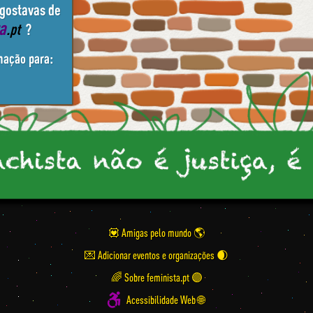
 gostavas de
ta
.pt
?
mação para:
💟 Amigas pelo mundo
💌 Adicionar eventos e organizações
🌈 Sobre feminista.pt 🟣
Acessibilidade Web 🌐