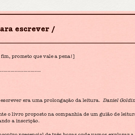
para escrever
o fim, prometo que vale a pena!]
...............................
e escrever era uma prolongação da leitura.
Daniel Goldi
e o livro proposto na companhia de um guião de leitur
ando a inscrição.
encontro presencial de três horas onde vamos explorar a