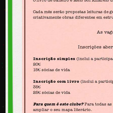
O livro de Janeiro é Meio Sol Amarelo
Cada mês serão propostas leituras de gé
criativamente obras diferentes em estrut
As vaga
Inscrições abe
Inscrição simples
(inclui a particip
20€
15€ sócias de vida
Inscrição com livro
(inclui a partici
35€
25€ sócias de vida
Para quem é este clube?
Para todas as
ampliar o seu mapa literário.