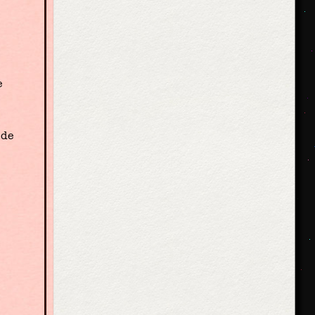
e
 de