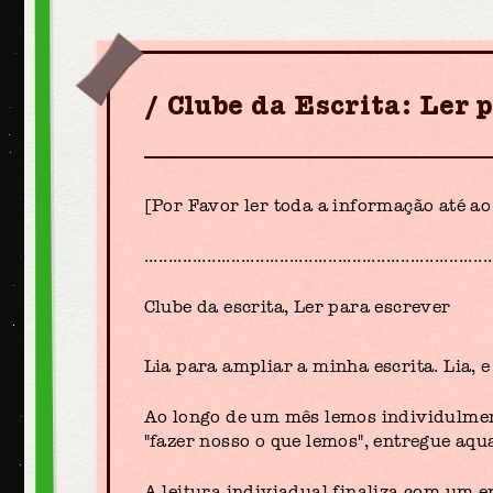
Clube da Escrita: Ler 
[Por Favor ler toda a informação até a
........................................................................
Clube da escrita, Ler para escrever
Lia para ampliar a minha escrita. Lia, 
Ao longo de um mês lemos individulment
"fazer nosso o que lemos", entregue aqu
A leitura indiviadual finaliza com um 