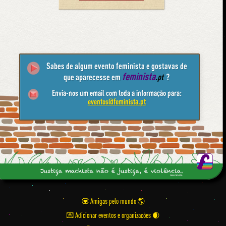
Sabes de algum evento feminista e gostavas de
feminista
que aparecesse em
.pt
?
Envia-nos um email com toda a informação para:
eventos@feminista.pt
💟 Amigas pelo mundo
💌 Adicionar eventos e organizações