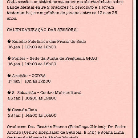
Cada sessão consistirá numa conversa aberta/debate sobre
Saúde Mental entre 2 oradores (1 psicólogo e 1 jovem
testemunho) e um público de jovens entre os 13 e os 35
anos.
CALENDARIZAÇÃO DAS SESSÕES:
🧠 Rancho Folclórico das Praias do Sado
16 jan | 10h00 às 12h00
🧠 Pontes – Sede da Junta de Freguesia GPAG
16 jan | 14h00 às 16h00
🧠 Azeitão – CCDBA
17 jan | 10h às 12h00
🧠 S. Sebastião – Centro Multicultural
23 jan | 10h00 às 12h00
🧠 Casa da Baía
23 jan | 14h00 às 16h00
Oradores: Dra. Beatriz Franco (Psicóloga Clínica), Dr. Pedro
Afonso (Centro Hospitalar de Setúbal, E.P.E) e Joana Lima
(autora do blogue "A Minha Mente").