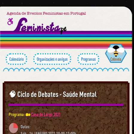
Agenda de Eventos Feministas em Portugal
Calendário
Organizações e amigas
Programas
Colmeia
🧠 Ciclo de Debates - Saúde Mental
Programa: 🏡
Casa do Largo 2021
Datas:
Sáb., 16 JANEIRO 2021 10:00-12:00h