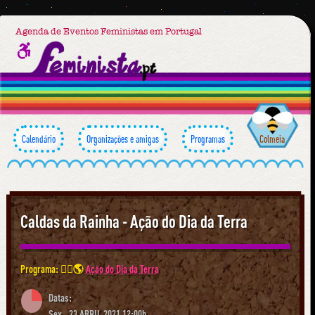
Agenda de Eventos Feministas em Portugal
Calendário
Organizações e amigas
Programas
Colmeia
Caldas da Rainha - Ação do Dia da Terra
Programa: ✊🏾🌎
Ação do Dia da Terra
Datas:
Sex., 23 ABRIL 2021 12:00h