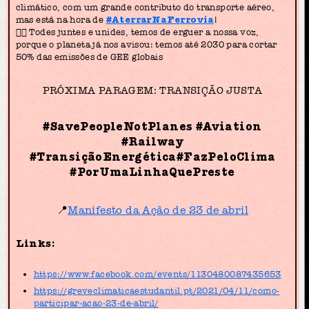
climático, com um grande contributo do transporte aéreo,
mas está na hora de
#AterrarNaFerrovia
!
✊🏽 Todes juntes e unides, temos de erguer a nossa voz,
porque o planeta já nos avisou: temos até 2030 para cortar
50% das emissões de GEE globais
PRÓXIMA PARAGEM: TRANSIÇÃO JUSTA
#SavePeopleNotPlanes
#Aviation
#Railway
#TransiçãoEnergética#FazPeloClima
#PorUmaLinhaQuePreste
📍
Manifesto da Ação de 23 de abril
Links:
https://www.facebook.com/events/1130480087435653
https://greveclimaticaestudantil.pt/2021/04/11/como-
participar-acao-23-de-abril/