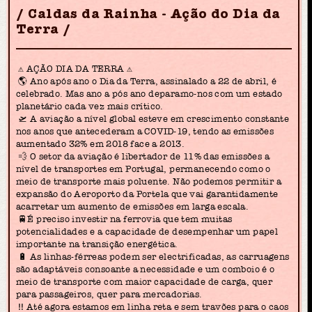
Caldas da Rainha - Ação do Dia da
Terra
⚠️ AÇÃO DIA DA TERRA ⚠️
🌎 Ano após ano o Dia da Terra, assinalado a 22 de abril, é
celebrado. Mas ano a pós ano deparamo-nos com um estado
planetário cada vez mais crítico.
🛫 A aviação a nível global esteve em crescimento constante
nos anos que antecederam a COVID-19, tendo as emissões
aumentado 32% em 2018 face a 2013.
💨 O setor da aviação é libertador de 11% das emissões a
nível de transportes em Portugal, permanecendo como o
meio de transporte mais poluente. Não podemos permitir a
expansão do Aeroporto da Portela que vai garantidamente
acarretar um aumento de emissões em larga escala.
🚆É preciso investir na ferrovia que tem muitas
potencialidades e a capacidade de desempenhar um papel
importante na transição energética.
🔋 As linhas-férreas podem ser electrificadas, as carruagens
são adaptáveis consoante a necessidade e um comboio é o
meio de transporte com maior capacidade de carga, quer
para passageiros, quer para mercadorias.
‼️ Até agora estamos em linha reta e sem travões para o caos