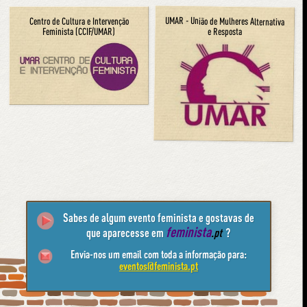
UMAR - União de Mulheres Alternativa
Centro de Cultura e Intervenção
e Resposta
Feminista (CCIF/UMAR)
Sabes de algum evento feminista e gostavas de
feminista
que aparecesse em
.pt
?
Envia-nos um email com toda a informação para:
eventos@feminista.pt