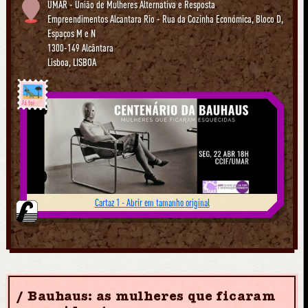
UMAR - União de Mulheres Alternativa e Resposta
Empreendimentos Alcantara Rio - Rua da Cozinha Económica, Bloco D,
Espaços M e N
1300-149 Alcântara
Lisboa
,
LISBOA
Já foi
Cartaz 1 - Abrir em tamanho original
Bauhaus: as mulheres que ficaram