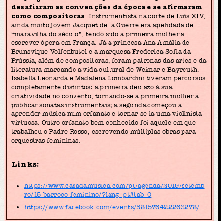
desafiaram as convenções da época e se afirmaram
como compositoras
. Instrumentista na corte de Luís XIV,
ainda muito jovem Jacquet de la Guerre era apelidada de
“maravilha do século”, tendo sido a primeira mulher a
escrever ópera em França. Já a princesa Ana Amália de
Brunsvique-Volfenbutel e a marquesa Frederica Sofia da
Prússia, além de compositoras, foram patronas das artes e da
literatura marcando a vida cultural de Weimar e Bayreuth.
Isabella Leonarda e Madalena Lombardini tiveram percursos
completamente distintos: a primeira deu azo à sua
criatividade no convento, tornando-se a primeira mulher a
publicar sonatas instrumentais; a segunda começou a
aprender música num orfanato e tornar-se-ia uma violinista
virtuosa. Outro orfanato bem conhecido foi aquele em que
trabalhou o Padre Rosso, escrevendo múltiplas obras para
orquestras femininas.
Links:
https://www.casadamusica.com/pt/agenda/2019/setemb
ro/15-barroco-feminino/?lang=pt#tab=0
https://www.facebook.com/events/581576422263278/