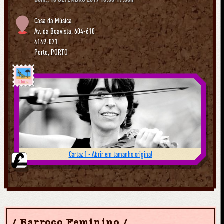
Casa da Música
Av. da Boavista, 604-610
4149-071
Porto
,
PORTO
Já foi
Cartaz 1 - Abrir em tamanho original
Barroco Feminino