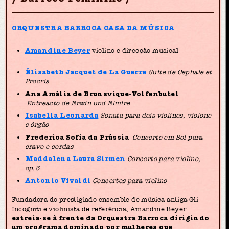
ORQUESTRA BARROCA CASA DA MÚSICA
Amandine Beyer
violino e direcção musical
Élisabeth Jacquet de La Guerre
Suite de Cephale et
Procris
Ana Amália de Brunsvique-Volfenbutel
Entreacto de Erwin und Elmire
Isabella Leonarda
Sonata para dois violinos, violone
e órgão
Frederica Sofia da Prússia
Concerto em Sol para
cravo e cordas
Maddalena Laura Sirmen
Concerto para violino,
op.3
Antonio Vivaldi
Concertos para violino
Fundadora do prestigiado ensemble de música antiga Gli
Incogniti e violinista de referência, Amandine Beyer
estreia-se à frente da Orquestra Barroca dirigindo
um programa dominado por mulheres que