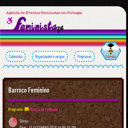
Agenda de Eventos Feministas em Portugal
Calendário
Organizações e amigas
Programas
Colmeia
Barroco Feminino
Programa: 🎹
Música no Feminino
Datas:
Dom., 15 SETEMBRO 2019 18:00-19:30h