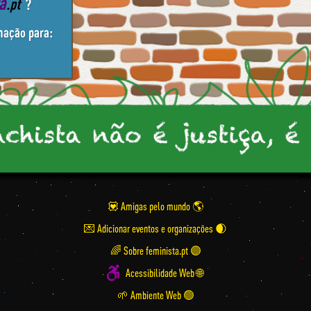
ta
.pt
?
mação para:
💟 Amigas pelo mundo
💌 Adicionar eventos e organizações
🌈 Sobre feminista.pt 🟣
Acessibilidade Web 🌐
🌱 Ambiente Web 🟢