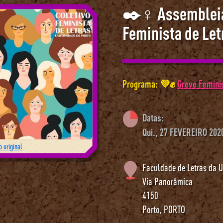
✒️♀︎ Assembleia
Feminista de Let
Programa: 💜✊
Greve Feminis
Datas:
Qui., 27 FEVEREIRO 202
 original
Faculdade de Letras da U
Via Panorâmica
4150
Porto
,
PORTO