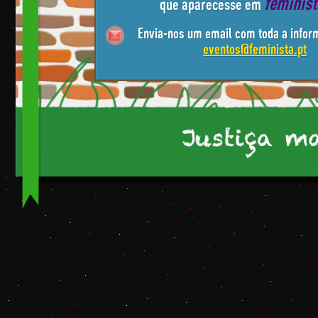
feminis
que aparecesse em
Envia-nos um email com toda a infor
eventos@feminista.pt