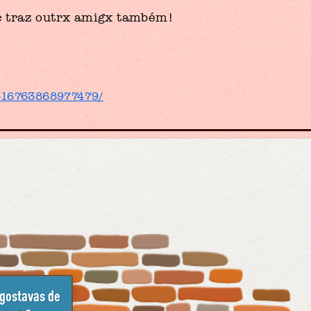
e traz outrx amigx também!
/516763868977479/
 gostavas de