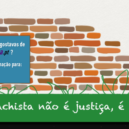
 gostavas de
ta
.pt
?
mação para: