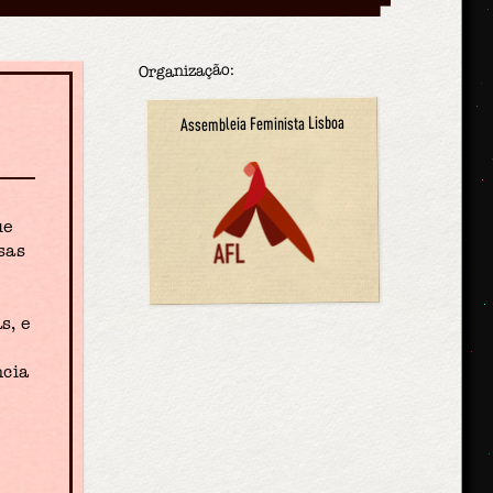
Organização:
Assembleia Feminista Lisboa
ue
sas
s
s, e
ncia