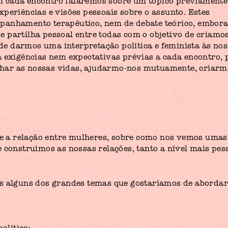
m cada encontro falaremos sobre um tópico previamente
periências e visões pessoais sobre o assunto. Estes
panhamento terapêutico, nem de debate teórico, embor
 partilha pessoal entre todas com o objetivo de criamo
e de darmos uma interpretação política e feminista às no
á exigências nem expectativas prévias a cada encontro, 
tilhar as nossas vidas, ajudarmo-nos mutuamente, criar
bre a relação entre mulheres, sobre como nos vemos umas
 construimos as nossas relações, tanto a nível mais pes
os alguns dos grandes temas que gostaríamos de aborda
olítico;