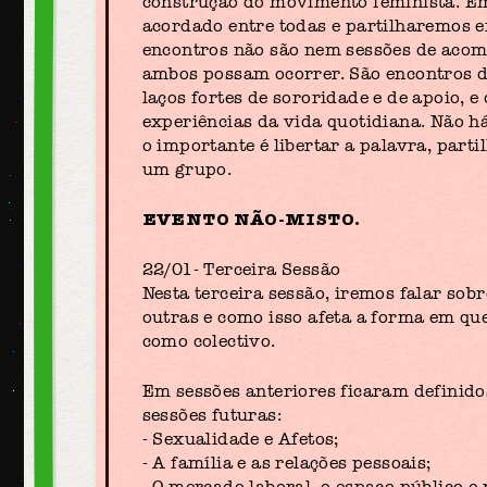
construção do movimento feminista. E
acordado entre todas e partilharemos ex
encontros não são nem sessões de acom
ambos possam ocorrer. São encontros de
laços fortes de sororidade e de apoio, 
experiências da vida quotidiana. Não h
o importante é libertar a palavra, par
um grupo.
EVENTO NÃO-MISTO.
22/01- Terceira Sessão
Nesta terceira sessão, iremos falar so
outras e como isso afeta a forma em que
como colectivo.
Em sessões anteriores ficaram definid
sessões futuras:
- Sexualidade e Afetos;
- A família e as relações pessoais;
- O mercado laboral, o espaço público e p