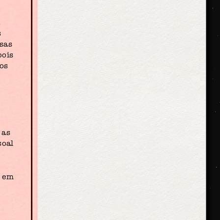
a
s
ssas
pois
mos
 as
soal
r em