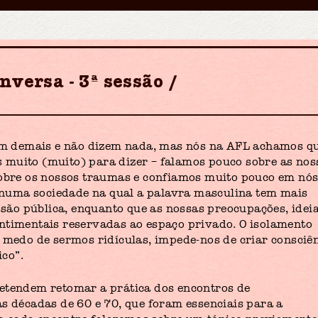
nversa - 3ª sessão
alam demais e não dizem nada, mas nós na AFL achamos q
 muito (muito) para dizer – falamos pouco sobre as nos
sobre os nossos traumas e confiamos muito pouco em nó
numa sociedade na qual a palavra masculina tem mais
ssão pública, enquanto que as nossas preocupações, ideia
ntimentais reservadas ao espaço privado. O isolamento
o medo de sermos ridículas, impede-nos de criar consciê
ico”.
retendem retomar a prática dos encontros de
as décadas de 60 e 70, que foram essenciais para a