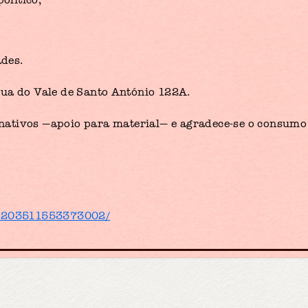
ades.
Rua do Vale de Santo António 122A.
onativos —apoio para material— e agradece-se o consumo
/1203511553373002/