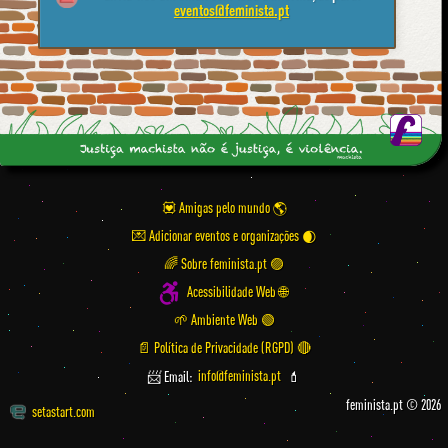
eventos@feminista.pt
💟 Amigas pelo mundo
💌 Adicionar eventos e organizações
🌈 Sobre feminista.pt 🟣
Acessibilidade Web 🌐
🌱 Ambiente Web 🟢
📄 Política de Privacidade (RGPD) 🔴
📨 Email:
info@feminista.pt
💄
feminista.pt © 2026
setastart.com