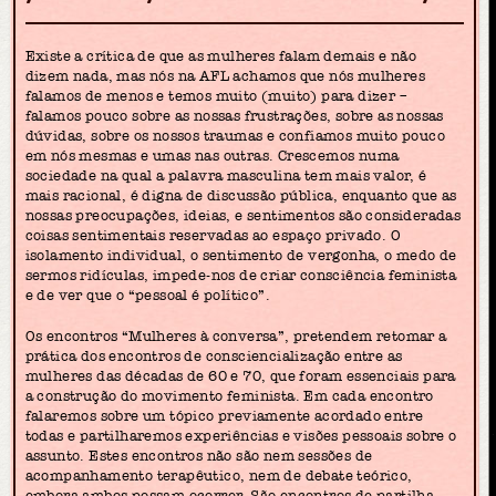
Existe a crítica de que as mulheres falam demais e não
dizem nada, mas nós na AFL achamos que nós mulheres
falamos de menos e temos muito (muito) para dizer –
falamos pouco sobre as nossas frustrações, sobre as nossas
dúvidas, sobre os nossos traumas e confiamos muito pouco
em nós mesmas e umas nas outras. Crescemos numa
sociedade na qual a palavra masculina tem mais valor, é
mais racional, é digna de discussão pública, enquanto que as
nossas preocupações, ideias, e sentimentos são consideradas
coisas sentimentais reservadas ao espaço privado. O
isolamento individual, o sentimento de vergonha, o medo de
sermos ridículas, impede-nos de criar consciência feminista
e de ver que o “pessoal é político”.
Os encontros “Mulheres à conversa”, pretendem retomar a
prática dos encontros de consciencialização entre as
mulheres das décadas de 60 e 70, que foram essenciais para
a construção do movimento feminista. Em cada encontro
falaremos sobre um tópico previamente acordado entre
todas e partilharemos experiências e visões pessoais sobre o
assunto. Estes encontros não são nem sessões de
acompanhamento terapêutico, nem de debate teórico,
embora ambos possam ocorrer. São encontros de partilha