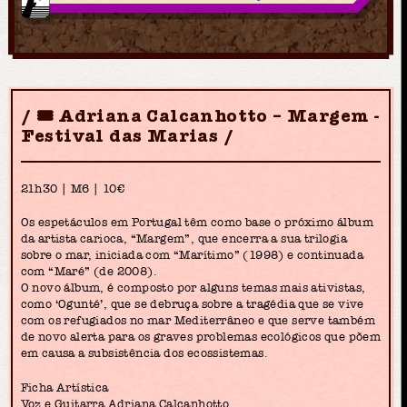
🎟 Adriana Calcanhotto – Margem -
Festival das Marias
21h30 | M6 | 10€
Os espetáculos em Portugal têm como base o próximo álbum
da artista carioca, “Margem”, que encerra a sua trilogia
sobre o mar, iniciada com “Marítimo” (1998) e continuada
com “Maré” (de 2008).
O novo álbum, é composto por alguns temas mais ativistas,
como ‘Ogunté’, que se debruça sobre a tragédia que se vive
com os refugiados no mar Mediterrâneo e que serve também
de novo alerta para os graves problemas ecológicos que põem
em causa a subsistência dos ecossistemas.
Ficha Artística
Voz e Guitarra Adriana Calcanhotto