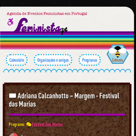
Agenda de Eventos Feministas em Portugal
Calendário
Organizações e amigas
Programas
Colmeia
🎟 Adriana Calcanhotto – Margem - Festival
das Marias
Programa: 🎭
Festival Das Marias