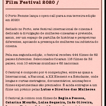
Film Festival 2020
O Porto Femme lança o open-call para a sua terceira edição
em 2020!
Sediado no Porto, este festival internacional de cinema é
dedicado à divulgação de mulheres-cineastas e pretende,
assim, ser um espaço de partilha de histórias e perspetivas
diferentes, apoiando a presença de mulheres na indústria do
cinema.
Pela sua segunda edição, o festival recebeu 444 filmes de 62
países diferentes. Selecionados ficaram 116 filmes de 32
países, com 10 estreias mundiais e 62 nacionais.
O festival é composto por 4 competições, entre as quais a
Internacional, a Nacional, a XX Element e a Estudante, onde
longas e curtas-metragens, documentários, animações e
filmes experimentais são premiados. É ainda entregue a um
filme um prémio pelas
Lutas e Direitos das Mulheres
.
O festival já contou com filmes de
Regina Pessoa,
Catarina Mourão, Luísa Sequeira, Inês Oliveira,