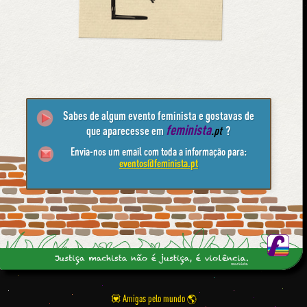
Sabes de algum evento feminista e gostavas de
feminista
que aparecesse em
.pt
?
Envia-nos um email com toda a informação para:
eventos@feminista.pt
💟 Amigas pelo mundo