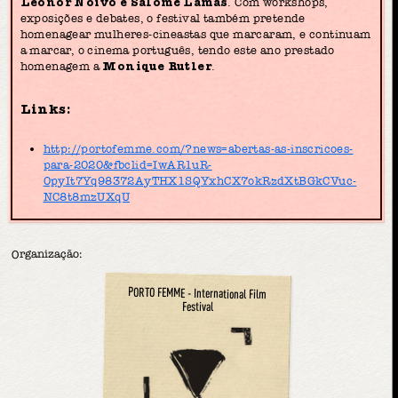
Leonor Noivo e Salomé Lamas
. Com workshops,
exposições e debates, o festival também pretende
homenagear mulheres-cineastas que marcaram, e continuam
a marcar, o cinema português, tendo este ano prestado
homenagem a
Monique Rutler
.
Links:
http://portofemme.com/?news=abertas-as-inscricoes-
para-2020&fbclid=IwAR1uR-
0pyIt7Yq98372AyTHX1SQYxhCX7okRzdXtBGkCVuc-
NC8t8mzUXqU
Organização:
PORTO FEMME - International Film
Festival