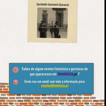
Sociedade Harmonia Eborense
Sabes de algum evento feminista e gostavas de
feminista
que aparecesse em
.pt
?
Envia-nos um email com toda a informação para:
eventos@feminista.pt