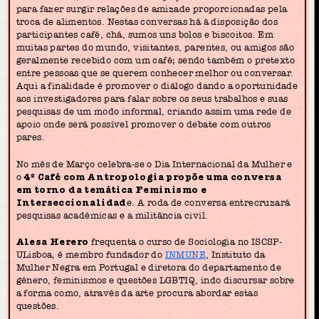
para fazer surgir relações de amizade proporcionadas pela
troca de alimentos. Nestas conversas há à disposição dos
participantes café, chá, sumos uns bolos e biscoitos. Em
muitas partes do mundo, visitantes, parentes, ou amigos são
geralmente recebido com um café; sendo também o pretexto
entre pessoas que se querem conhecer melhor ou conversar.
Aqui a finalidade é promover o diálogo dando a oportunidade
aos investigadores para falar sobre os seus trabalhos e suas
pesquisas de um modo informal, criando assim uma rede de
apoio onde será possível promover o debate com outros
pares.
No mês de Março celebra-se o Dia Internacional da Mulher e
o
4º Café com Antropologia propõe uma conversa
em torno da temática Feminismo e
Interseccionalidad
e. A roda de conversa entrecruzará
pesquisas académicas e a militância civil.
Alesa Herero
frequenta o curso de Sociologia no ISCSP-
ULisboa, é membro fundador do
INMUNE
, Instituto da
Mulher Negra em Portugal e diretora do departamento de
género, feminismos e questões LGBTIQ, indo discursar sobre
a forma como, através da arte procura abordar estas
questões.