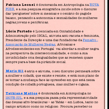
Fabiana Leonel
é doutoranda em Antropologia na
NOVA
FCSH
, e a sua pesquisa etnográfica incide sobre o discurso
das ‘periguetes’ sobre si mesmas e o cenário do pagode
baiano, pensando a autonomia e sexualidades de mulheres
negras jovens e periféricas.
Lúcia Furtado
é Licenciada em Contabilidade e
Administração pelo ISCAL, ativista anti-racista e feminista,
Presidente da Direcção e uma das fundadoras da
Femafro -
Associação de Mulheres Negras
, Africanas e
Afrodescendentes em Portugal vai abordar a mulher negra
na perspectiva da interseccionalidade, e como a sua
invisibilidade cria desigualdades que as remetem quase
sempre para a base da pirâmide social.
Maria Gil
é atriz e ativista, o seu discurso permeará sobre
a mulher e cidadã, que existe e resiste, e está num plano de
se tornar a mudança face às opressões em que está nessa
condição de cidadã portuguesa, mas mulher e cigana.
Tathiane Mattos
é doutoranda em Antropologia no
ISCTE-IUL
, e a sua pesquisa passa pela representatividade
das deusas afro-brasileiras – as Yabás – em Lisboa, tanto no
campo artístico como no religioso. Procura perceber os