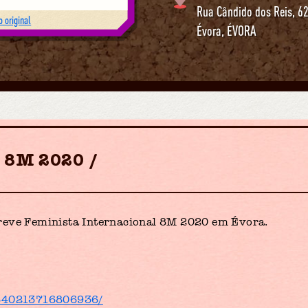
Rua Cândido dos Reis, 6
 original
Évora
,
ÉVORA
o 8M 2020
reve Feminista Internacional 8M 2020 em Évora.
/640213716806936/