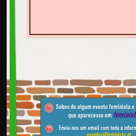
Sabes de algum evento feminista e
feminis
que aparecesse em
Envia-nos um email com toda a infor
eventos@feminista.pt