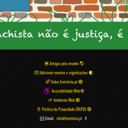
💟 Amigas pelo mundo
💌 Adicionar eventos e organizações
🌈 Sobre feminista.pt 🟣
Acessibilidade Web 🌐
🌱 Ambiente Web 🟢
📄 Política de Privacidade (RGPD) 🔴
📨 Email:
info@feminista.pt
💄