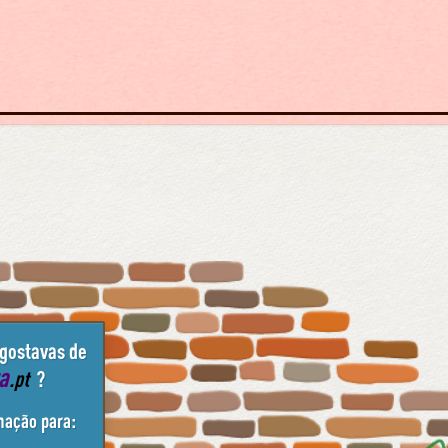
 gostavas de
ta
.pt
?
mação para: