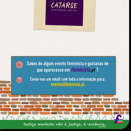
Sabes de algum evento feminista e gostavas de
feminista
que aparecesse em
.pt
?
Envia-nos um email com toda a informação para:
eventos@feminista.pt