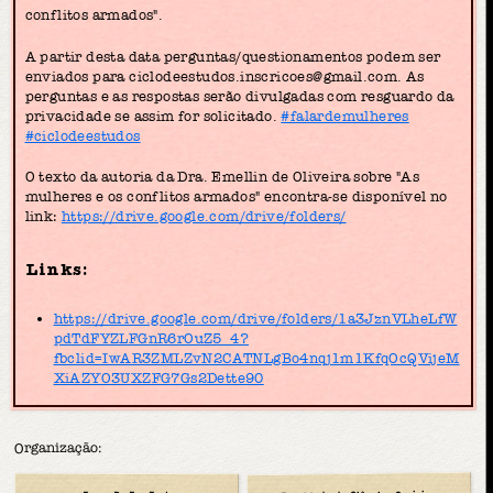
conflitos armados".
A partir desta data perguntas/questionamentos podem ser
enviados para ciclodeestudos.inscricoes@gmail.com. As
perguntas e as respostas serão divulgadas com resguardo da
privacidade se assim for solicitado.
#falardemulheres
#ciclodeestudos
O texto da autoria da Dra. Emellin de Oliveira sobre "As
mulheres e os conflitos armados" encontra-se disponível no
link:
https://drive.google.com/drive/folders/
Links:
https://drive.google.com/drive/folders/1a3JznVLheLfW
pdTdFYZLFGnR6rOuZ5_4?
fbclid=IwAR3ZMLZvN2CATNLgBo4nqj1m1KfqOcQVijeM
XiAZYO3UXZFG7Gs2Dette90
Organização: