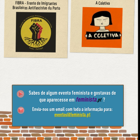
FIBRA - Frente de Imigrantes
A Coletiva
Brasileiros Antifascistas do Porto
Sabes de algum evento feminista e gostavas de
feminista
que aparecesse em
.pt
?
Envia-nos um email com toda a informação para:
eventos@feminista.pt