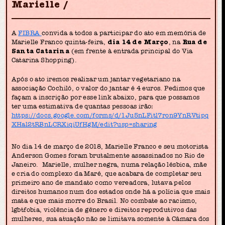
Marielle
A
FIBRA
convida a todos a participar do ato em memória de
Marielle Franco quinta-feira,
dia 14 de Março
, na
Rua de
Santa Catarina
(em frente à entrada principal do Via
Catarina Shopping).
Após o ato iremos realizar um jantar vegetariano na
associação Cochiló, o valor do jantar é 4 euros. Pedimos que
façam a inscrição por esse link abaixo, para que possamos
ter uma estimativa de quantas pessoas irão:
https://docs.google.com/forms/d/1Ju5nLFitl7ron9YnRVtipq
XHal2tRBnLCRXiqiUfHgM/edit?usp=sharing
No dia 14 de março de 2018, Marielle Franco e seu motorista
Anderson Gomes foram brutalmente assassinados no Rio de
Janeiro. Marielle, mulher negra, numa relação lésbica, mãe
e cria do complexo da Maré, que acabara de completar seu
primeiro ano de mandato como vereadora, lutava pelos
direitos humanos num dos estados onde há a polícia que mais
mata e que mais morre do Brasil. No combate ao racismo,
lgbtfobia, violência de gênero e direitos reprodutivos das
mulheres, sua atuação não se limitava somente à Câmara dos