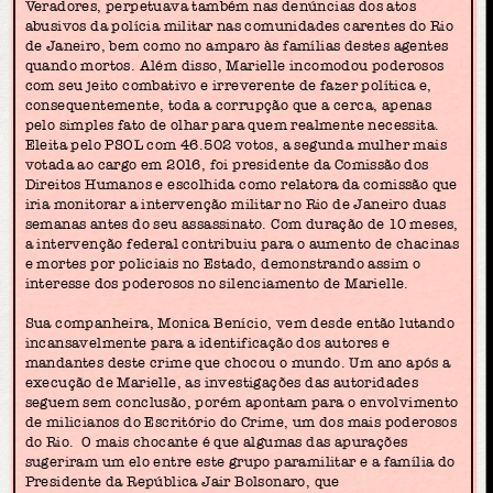
Veradores, perpetuava também nas denúncias dos atos
abusivos da polícia militar nas comunidades carentes do Rio
de Janeiro, bem como no amparo às famílias destes agentes
quando mortos. Além disso, Marielle incomodou poderosos
com seu jeito combativo e irreverente de fazer política e,
consequentemente, toda a corrupção que a cerca, apenas
pelo simples fato de olhar para quem realmente necessita.
Eleita pelo PSOL com 46.502 votos, a segunda mulher mais
votada ao cargo em 2016, foi presidente da Comissão dos
Direitos Humanos e escolhida como relatora da comissão que
iria monitorar a intervenção militar no Rio de Janeiro duas
semanas antes do seu assassinato. Com duração de 10 meses,
a intervenção federal contribuiu para o aumento de chacinas
e mortes por policiais no Estado, demonstrando assim o
interesse dos poderosos no silenciamento de Marielle.
Sua companheira, Monica Benício, vem desde então lutando
incansavelmente para a identificação dos autores e
mandantes deste crime que chocou o mundo. Um ano após a
execução de Marielle, as investigações das autoridades
seguem sem conclusão, porém apontam para o envolvimento
de milicianos do Escritório do Crime, um dos mais poderosos
do Rio. O mais chocante é que algumas das apurações
sugeriram um elo entre este grupo paramilitar e a família do
Presidente da República Jair Bolsonaro, que