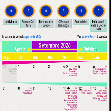
0
0
0
0
0
0
Ac­ti­vis­mo
Ar­tes e Cul­
Bem-estar e
Ci­ên­cia e
Fe­mi­ná­ri­os
Meio-am­bi­
tu­ra
Sa­ú­de
Tec­no­lo­gia
en­te e So­ci­e­
da­de
Ir para mês actual:
agosto de 2026
Ver
só eventos
-
0 Eventos
Setembro 2026
Agosto
Outubro
Seg.
Ter.
Qua.
Qui.
Sex.
Sáb.
Dom.
31
1
2
3
4
5
6
🌗
156
69º
103
º aniv.
Maria
aniv.
Regina
º aniv.
Nada Dimić -
Montessori -
Guimarães -
Activista, Partisana e
Educadora
Escritora, dramaturga
Heroína da Iugoslávia
e professora
7
8
9
10
11
12
13
🌑
Dia
663
129
103
Mundial da
º aniv.
Cristina de
º aniv.
Irène Joliot-
º aniv.
Natália
Alfabetização
Pisano - Escritora
Curie - Química
Correia - Poetisa
84º aniv.
Olga
207º aniv.
Clara
Quintanilha🎖-
Schumann - Pianista
Arquitecta com forte
e Compositora
envolvimento na
Associação dos
Arquitectos
Portugueses (AAP) e