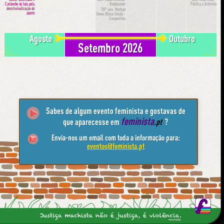
Caribenho de luta pela
- Bodyboarder
Política e Activista
descriminalização do
135º aniv.
Morfydd
aborto
Owen (Reino Unido) -
Compositora
Agosto
Outubro
Setembro 2026
Sabes de algum evento feminista e gostavas de
feminista
que aparecesse em
.pt
?
Envia-nos um email com toda a informação para:
eventos@feminista.pt