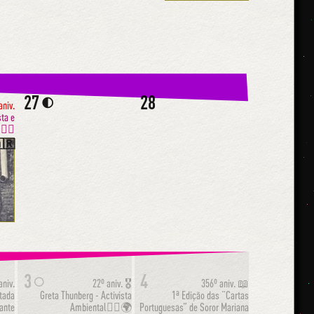
27
28
🌓
aniv.
sta e
️✊🏾
🇷
3
4
🌕
aniv.
22º aniv.
🎖
356º aniv.
📖
tada
Greta Thunberg - Activista
1ª Edição das “Cartas
tante
Ambiental✊🏼🌍
Portuguesas” de Soror Mariana