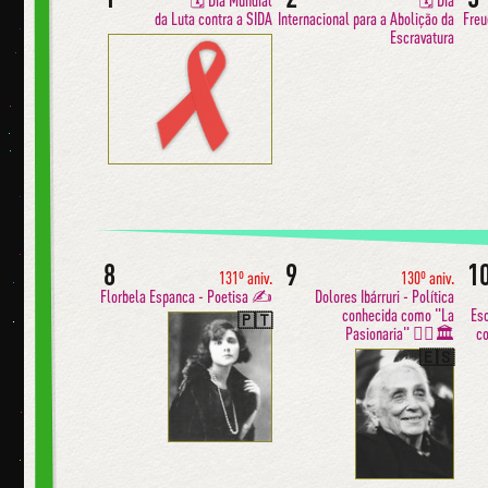
🗓 Dia Mundial
🗓 Dia
da Luta contra a SIDA
Internacional para a Abolição da
Freu
Escravatura
8
9
1
131º aniv.
130º aniv.
Florbela Espanca - Poetisa ✍️
Dolores Ibárruri - Política
conhecida como "La
Esc
🇵🇹
Pasionaria" ✊🏼🏛
co
🇪🇸