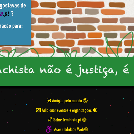
 gostavas de
ta
.pt
?
mação para:
💟 Amigas pelo mundo
💌 Adicionar eventos e organizações
🌈 Sobre feminista.pt 🟣
Acessibilidade Web 🌐