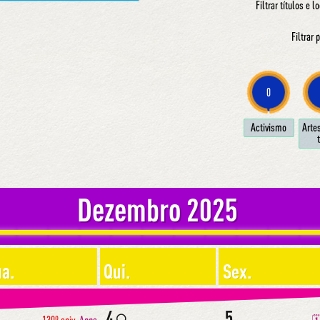
Filtrar títulos e l
Filtrar
0
Ac­ti­vis­mo
Ar­te
t
Dezembro 2025
a.
Qui.
Sex.
4
5
🌕