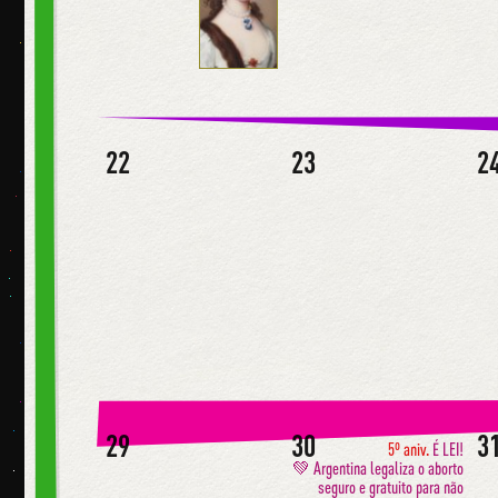
22
23
2
29
30
3
5º aniv.
É LEI!
💚 Argentina legaliza o aborto
seguro e gratuito para não