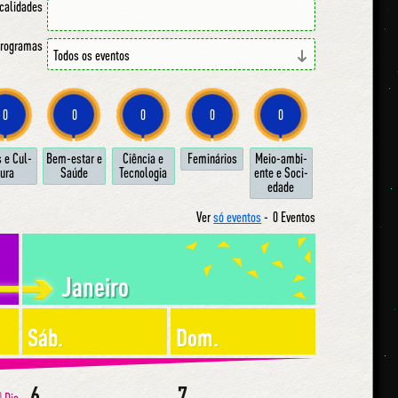
ocalidades
 programas
0
0
0
0
0
s e Cul­
Bem-estar e
Ci­ên­cia e
Fe­mi­ná­ri­os
Meio-am­bi­
u­ra
Sa­ú­de
Tec­no­lo­gia
en­te e So­ci­
e­da­de
Ver
só eventos
-
0 Eventos
Janeiro
Sáb.
Dom.
6
7