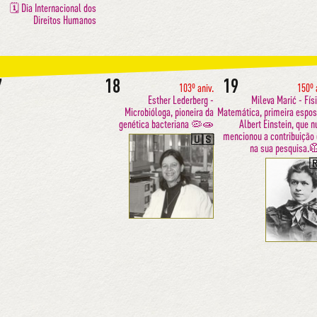
🗓 Dia Internacional dos
Direitos Humanos
7
18
19
103º aniv.
150º 
Esther Lederberg -
Mileva Marić - Fís
Microbióloga, pioneira da
Matemática, primeira espos
genética bacteriana 🦠🧫
Albert Einstein, que 
mencionou a contribuição
🇺🇸
na sua pesquisa.
