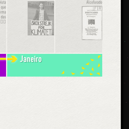
vista
Alcoforado
🇸🇪
, que
🇫🇷
forma
s das
✊🏽
Janeiro