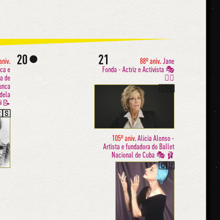
20
21
🌑
aniv.
88º aniv.
Jane
ica e
Fonda - Actriz e Activista 🎭
a de
✊🏼
nunca
🇺🇸
 dela
🥼📝
🇸
105º aniv.
Alicia Alonso -
Artista e fundadora do Ballet
Nacional de Cuba 🎭 🩰
🇨🇺