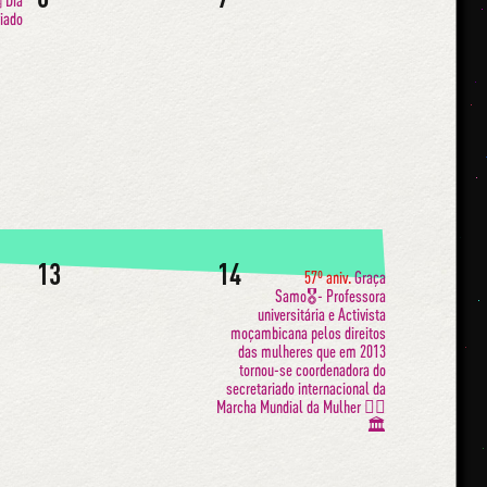
 Dia
riado
13
14
57º aniv.
Graça
Samo🎖- Professora
universitária e Activista
moçambicana pelos direitos
das mulheres que em 2013
tornou-se coordenadora do
secretariado internacional da
Marcha Mundial da Mulher ✊🏾
🏛