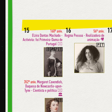
15
16
1
160º aniv.
56º aniv.
Elzira Dantas Machado -
Regina Pessoa - Realizadora de
Activista: foi Primeira-Dama de
animação 🎥
Portugal ✊🏼
🇵🇹
🇧🇷🇵🇹
352º aniv.
Margaret Cavendish,
Duquesa de Newcastle-upon-
Tyne - Cientista e política ✊🏼
🏛
🇬🇧