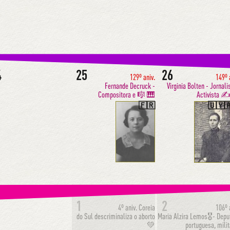
4
25
26
129º aniv.
149º 
Fernande Decruck -
Virginia Bolten - Jornali
Compositora e 🎼 🎹
Activista ✍
🇫🇷
🇺🇾
1
1
2
4º aniv.
Coreia
106º 
do Sul descriminaliza o aborto
Maria Alzira Lemos🎖- Depu
💚
portuguesa, mili