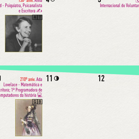
130º aniv.
Anna

d - Psiquiatra, Psicanalista
Internacional do Volunta
e Escritora ✍️
🇦🇹
0
11
12
🌗
210º aniv.
Ada
Lovelace - Matemática e
ritora; 1ª Programadora de
mputadores da história 💻
🇬🇧